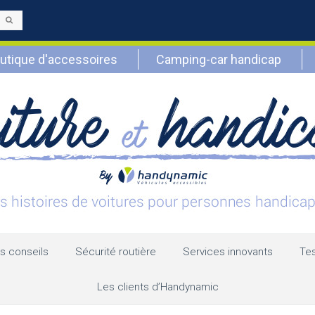
Envoyer
utique d'accessoires
Camping-car handicap
s conseils
Sécurité routière
Services innovants
Tes
Les clients d’Handynamic