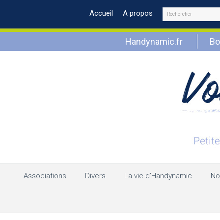
Rechercher
Accueil
A propos
Handynamic.fr
Bo
Associations
Divers
La vie d’Handynamic
No