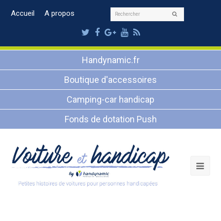
Rechercher
Accueil
A propos
Envoyer
Twitter
Facebook
Google
Youtube
RSS
Plus
Handynamic.fr
Boutique d'accessoires
Camping-car handicap
Fonds de dotation Push