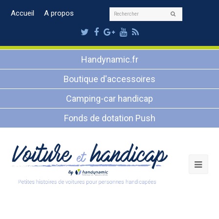
Rechercher
Accueil
A propos
Envoyer
Twitter
Facebook
Google
Youtube
RSS
Plus
Handynamic.fr
Boutique d'accessoires
Camping-car handicap
Fonds de dotation Push