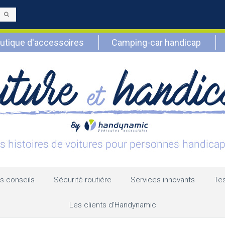
Envoyer
utique d'accessoires
Camping-car handicap
s conseils
Sécurité routière
Services innovants
Tes
Les clients d’Handynamic