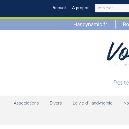
Rechercher
Accueil
A propos
Handynamic.fr
Bo
Associations
Divers
La vie d’Handynamic
No