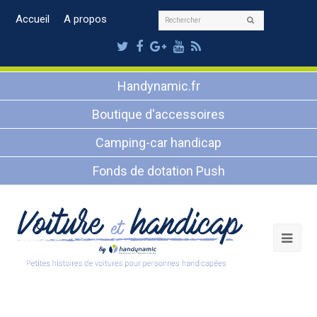
Rechercher
Accueil
A propos
Envoyer
Twitter
Facebook
Google
Youtube
RSS
Plus
Handynamic.fr
Boutique d'accessoires
Camping-car handicap
Fonds de dotation Push