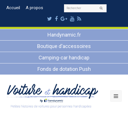
Rechercher
Accueil
A propos
Envoyer
Twitter
Facebook
Google
Youtube
RSS
Plus
Handynamic.fr
Boutique d'accessoires
Camping-car handicap
Fonds de dotation Push