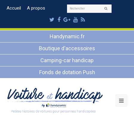
Rechercher
Accueil
A propos
Envoyer
Twitter
Facebook
Google
Youtube
RSS
Plus
Handynamic.fr
Boutique d'accessoires
Camping-car handicap
Fonds de dotation Push