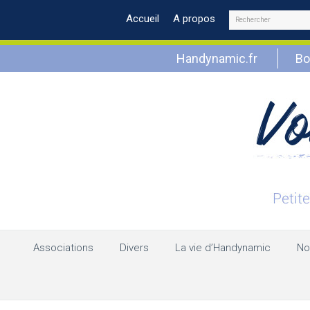
Rechercher
Accueil
A propos
Handynamic.fr
Bo
Associations
Divers
La vie d’Handynamic
No