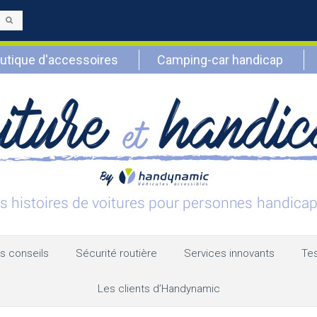
Envoyer
utique d'accessoires
Camping-car handicap
s conseils
Sécurité routière
Services innovants
Tes
Les clients d’Handynamic