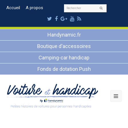
Rechercher
Accueil
A propos
Envoyer
Twitter
Facebook
Google
Youtube
RSS
Plus
Handynamic.fr
Boutique d'accessoires
Camping-car handicap
Fonds de dotation Push