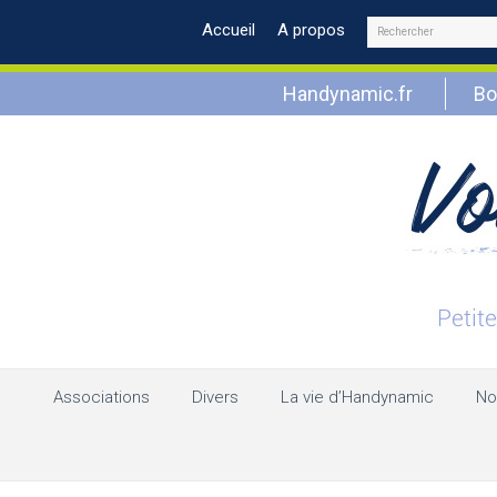
Rechercher
Accueil
A propos
Handynamic.fr
Bo
Associations
Divers
La vie d’Handynamic
No