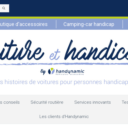
Envoyer
utique d'accessoires
Camping-car handicap
s conseils
Sécurité routière
Services innovants
Tes
Les clients d’Handynamic