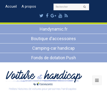
Rechercher
Accueil
A propos
Envoyer
Twitter
Facebook
Google
Youtube
RSS
Plus
Handynamic.fr
Boutique d'accessoires
Camping-car handicap
Fonds de dotation Push