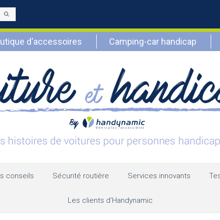
Envoyer
utique d'accessoires
Camping-car handicap
s conseils
Sécurité routière
Services innovants
Tes
Les clients d’Handynamic