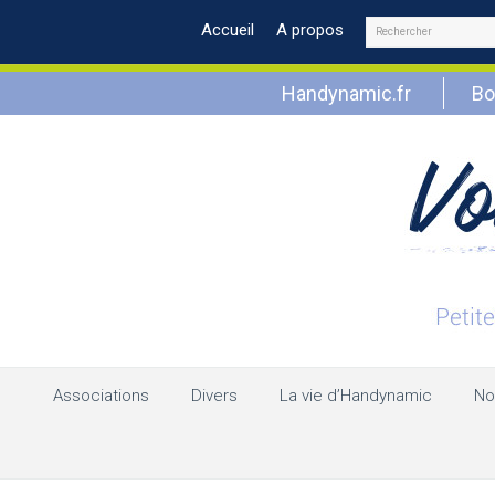
Rechercher
Accueil
A propos
Handynamic.fr
Bo
Associations
Divers
La vie d’Handynamic
No