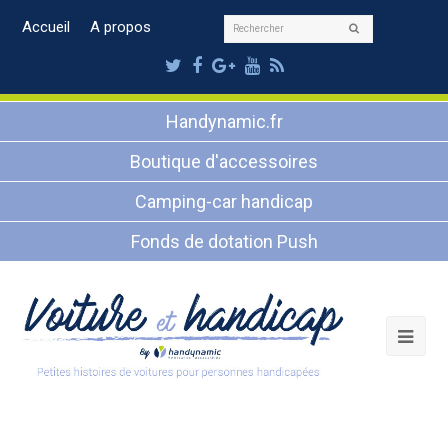
Rechercher
Accueil
A propos
Envoyer
Twitter
Facebook
Google
Youtube
RSS
Plus
Handynamic.fr
Boutique d'accessoires
Camping-car handicap
Fonds de dotation Push