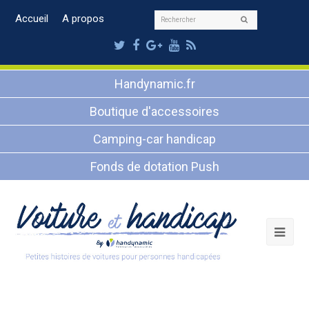
Rechercher
Accueil
A propos
Envoyer
Twitter
Facebook
Google
Youtube
RSS
Plus
Handynamic.fr
Boutique d'accessoires
Camping-car handicap
Fonds de dotation Push