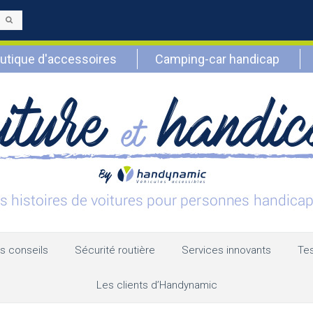
Envoyer
utique d'accessoires
Camping-car handicap
s conseils
Sécurité routière
Services innovants
Tes
Les clients d’Handynamic