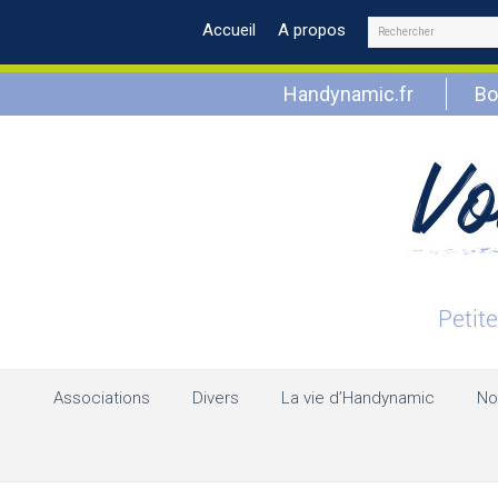
Rechercher
Accueil
A propos
Handynamic.fr
Bo
Associations
Divers
La vie d’Handynamic
No