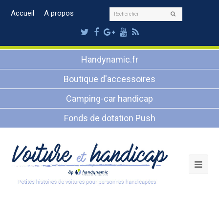
Rechercher
Accueil
A propos
Envoyer
Twitter
Facebook
Google
Youtube
RSS
Plus
Handynamic.fr
Boutique d'accessoires
Camping-car handicap
Fonds de dotation Push