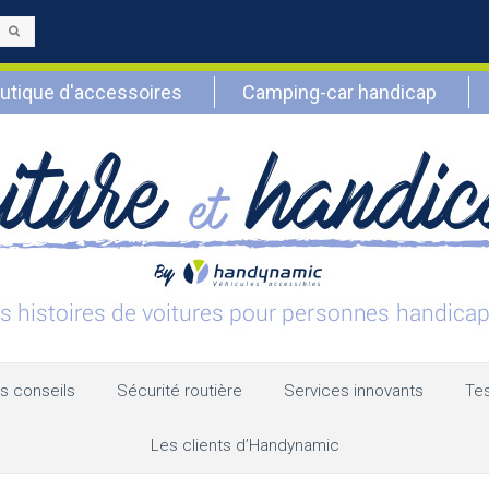
Envoyer
utique d'accessoires
Camping-car handicap
s conseils
Sécurité routière
Services innovants
Tes
Les clients d’Handynamic