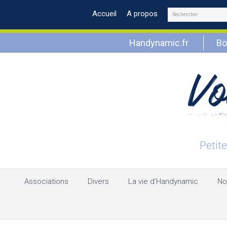
Rechercher
Accueil
A propos
Handynamic.fr
Bo
Associations
Divers
La vie d’Handynamic
No