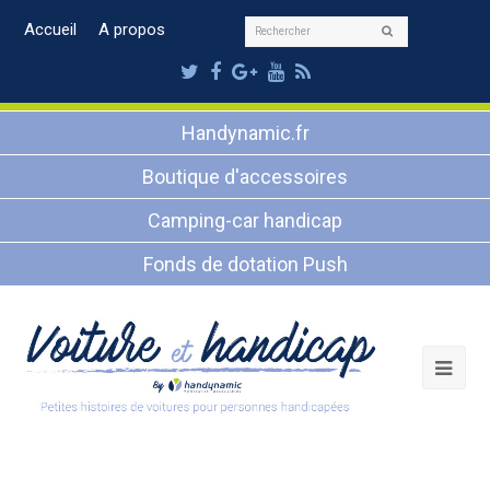
Rechercher
Accueil
A propos
Envoyer
Twitter
Facebook
Google
Youtube
RSS
Plus
Handynamic.fr
Boutique d'accessoires
Camping-car handicap
Fonds de dotation Push