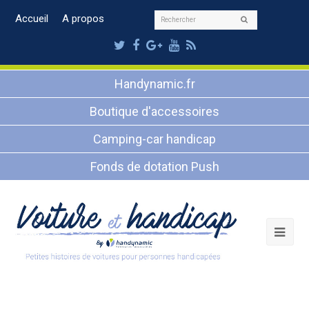
Rechercher
Accueil
A propos
Envoyer
Twitter
Facebook
Google
Youtube
RSS
Plus
Handynamic.fr
Boutique d'accessoires
Camping-car handicap
Fonds de dotation Push