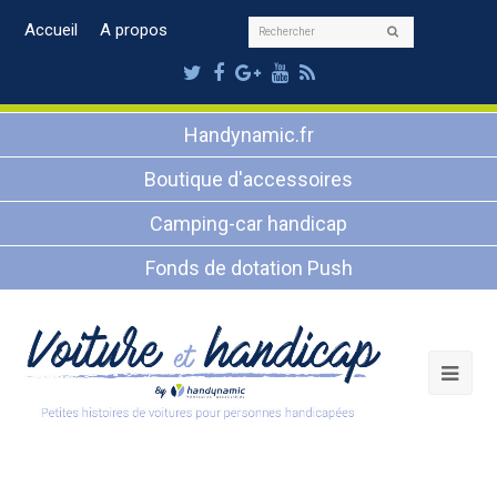
Rechercher
Accueil
A propos
Envoyer
Twitter
Facebook
Google
Youtube
RSS
Plus
Handynamic.fr
Boutique d'accessoires
Camping-car handicap
Fonds de dotation Push