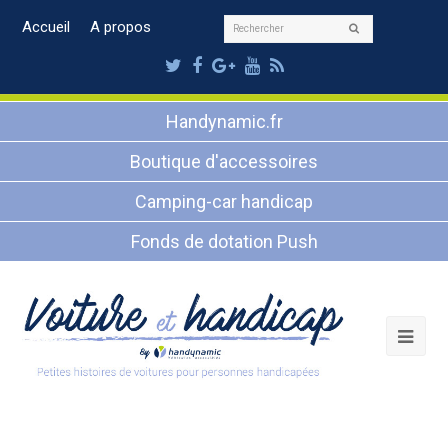
Rechercher
Accueil
A propos
Envoyer
Twitter
Facebook
Google
Youtube
RSS
Plus
Handynamic.fr
Boutique d'accessoires
Camping-car handicap
Fonds de dotation Push