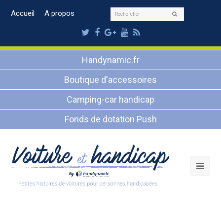
Rechercher
Accueil
A propos
Envoyer
Twitter
Facebook
Google
Youtube
RSS
Plus
Handynamic.fr
Boutique d'accessoires
Camping-car handicap
Fonds de dotation Push