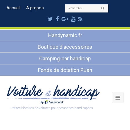
Rechercher
Accueil
A propos
Envoyer
Twitter
Facebook
Google
Youtube
RSS
Plus
Handynamic.fr
Boutique d'accessoires
Camping-car handicap
Fonds de dotation Push