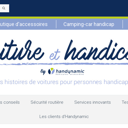
Envoyer
utique d'accessoires
Camping-car handicap
s conseils
Sécurité routière
Services innovants
Tes
Les clients d’Handynamic