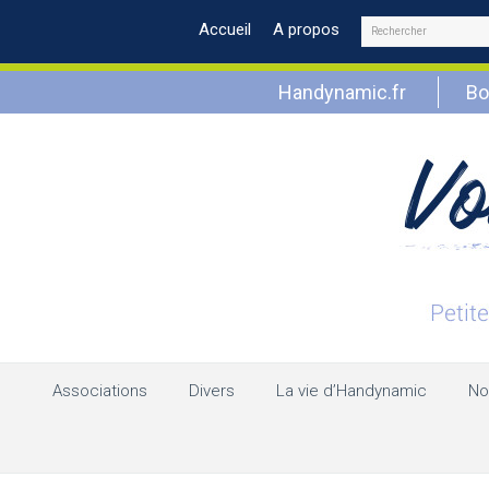
Rechercher
Accueil
A propos
Handynamic.fr
Bo
Associations
Divers
La vie d’Handynamic
No