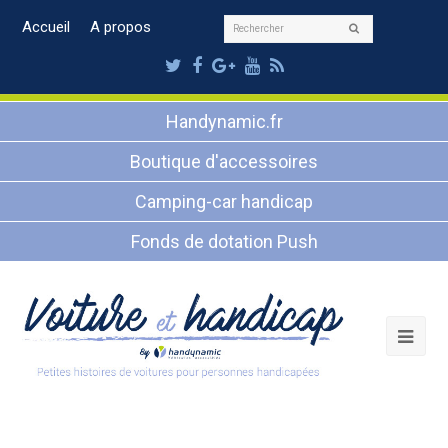
Rechercher
Accueil
A propos
Envoyer
Twitter
Facebook
Google
Youtube
RSS
Plus
Handynamic.fr
Boutique d'accessoires
Camping-car handicap
Fonds de dotation Push