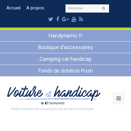
Rechercher
Accueil
A propos
Envoyer
Twitter
Facebook
Google
Youtube
RSS
Plus
Handynamic.fr
Boutique d'accessoires
Camping-car handicap
Fonds de dotation Push