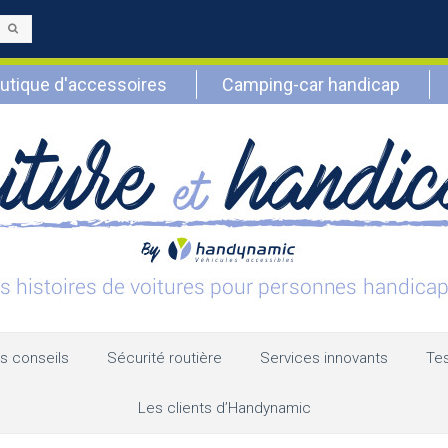
Envoyer
utique d'accessoires
Camping-car handicap
s conseils
Sécurité routière
Services innovants
Tes
Les clients d’Handynamic