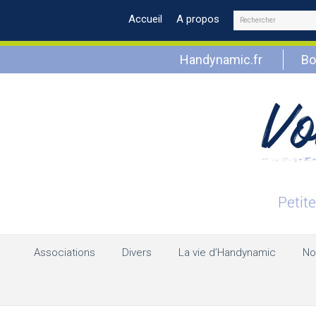
Rechercher
Accueil
A propos
Handynamic.fr
Bo
Associations
Divers
La vie d’Handynamic
No