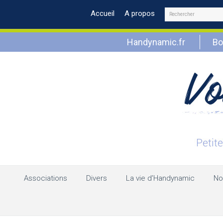
Rechercher
Accueil
A propos
Handynamic.fr
Bo
Associations
Divers
La vie d’Handynamic
No