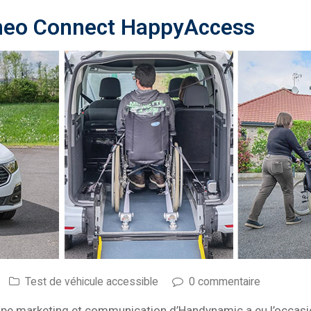
rneo Connect HappyAccess
Test de véhicule accessible
0 commentaire
uipe marketing et communication d’Handynamic a eu l’occasi