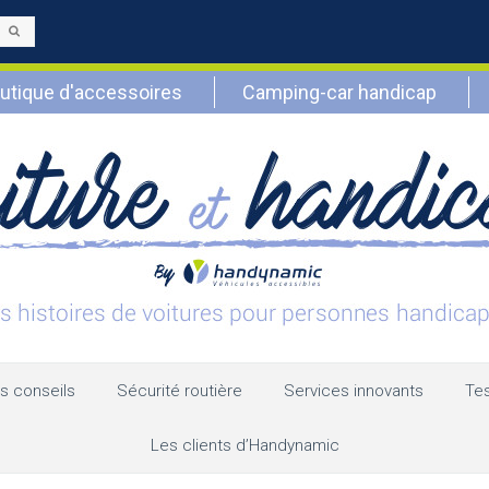
Envoyer
utique d'accessoires
Camping-car handicap
s conseils
Sécurité routière
Services innovants
Tes
Les clients d’Handynamic