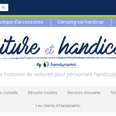
Envoyer
utique d'accessoires
Camping-car handicap
s conseils
Sécurité routière
Services innovants
Tes
Les clients d’Handynamic