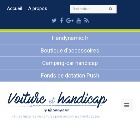
Rechercher
Accueil
A propos
Envoyer
Twitter
Facebook
Google
Youtube
RSS
Plus
Handynamic.fr
Boutique d'accessoires
Camping-car handicap
Fonds de dotation Push