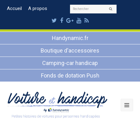
Rechercher
Accueil
A propos
Envoyer
Twitter
Facebook
Google
Youtube
RSS
Plus
Handynamic.fr
Boutique d'accessoires
Camping-car handicap
Fonds de dotation Push