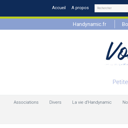
Rechercher
Accueil
A propos
Handynamic.fr
Bo
Associations
Divers
La vie d’Handynamic
No