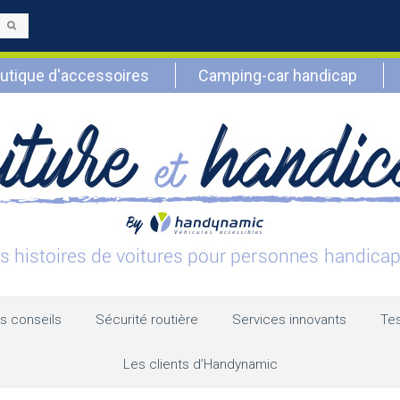
Envoyer
utique d'accessoires
Camping-car handicap
s conseils
Sécurité routière
Services innovants
Tes
Les clients d’Handynamic