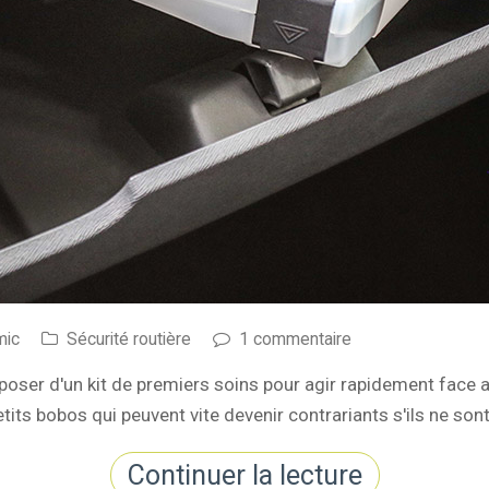
mic
Sécurité routière
1 commentaire
ser d'un kit de premiers soins pour agir rapidement face au
ts bobos qui peuvent vite devenir contrariants s'ils ne sont
Continuer la lecture