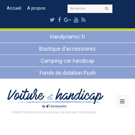
Rechercher
Accueil
A propos
Envoyer
Twitter
Facebook
Google
Youtube
RSS
Plus
Handynamic.fr
Boutique d'accessoires
Camping-car handicap
Fonds de dotation Push