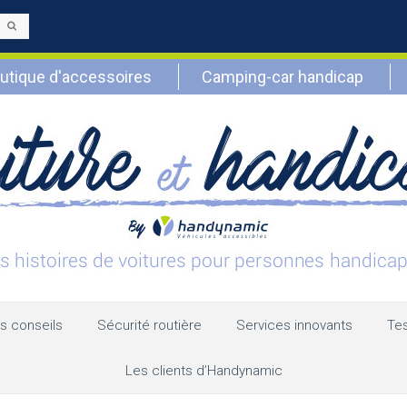
Envoyer
utique d'accessoires
Camping-car handicap
s conseils
Sécurité routière
Services innovants
Tes
Les clients d’Handynamic