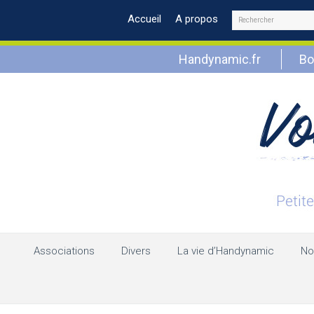
Rechercher
Accueil
A propos
Handynamic.fr
Bo
Associations
Divers
La vie d’Handynamic
No