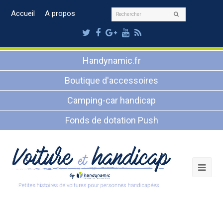
Rechercher
Accueil
A propos
Envoyer
Twitter
Facebook
Google
Youtube
RSS
Plus
Handynamic.fr
Boutique d'accessoires
Camping-car handicap
Fonds de dotation Push