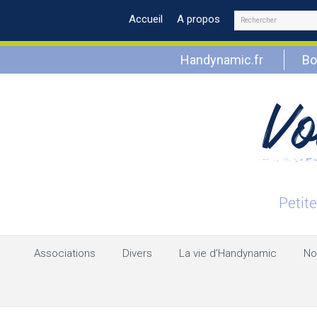
Rechercher
Accueil
A propos
Handynamic.fr
Bo
Associations
Divers
La vie d’Handynamic
No