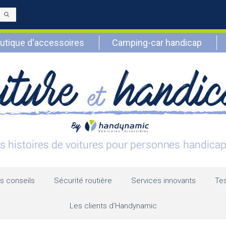
Envoyer
utique d'accessoires
Camping-car handicap
s conseils
Sécurité routière
Services innovants
Tes
Les clients d’Handynamic