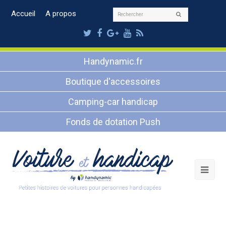
Rechercher
Accueil
A propos
Envoyer
Twitter
Facebook
Google
Youtube
RSS
Plus
Handynamic.fr
Boutique d'accessoires
Camping-car handicap
Fonds de dotation Push