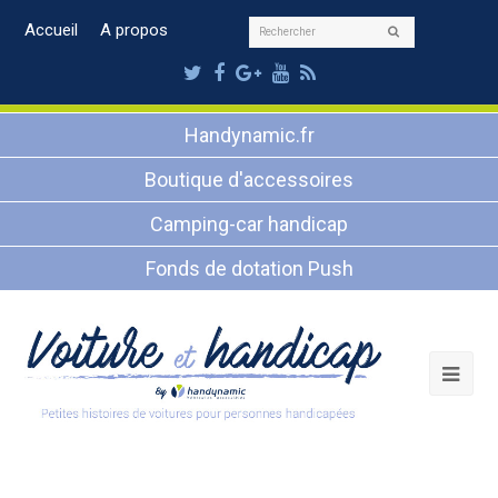
Rechercher
Accueil
A propos
Envoyer
Twitter
Facebook
Google
Youtube
RSS
Plus
Handynamic.fr
Boutique d'accessoires
Camping-car handicap
Fonds de dotation Push