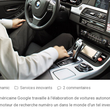
ynamic
Services innovants
2 commentaires
éricaine Google travaille à l'élaboration de voitures auton
le moteur de recherche numéro un dans le monde d'un tel inv