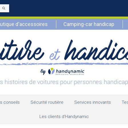
Envoyer
utique d'accessoires
Camping-car handicap
s conseils
Sécurité routière
Services innovants
Tes
Les clients d’Handynamic