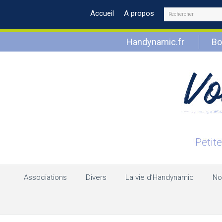
Rechercher
Accueil
A propos
Handynamic.fr
Bo
Associations
Divers
La vie d’Handynamic
No