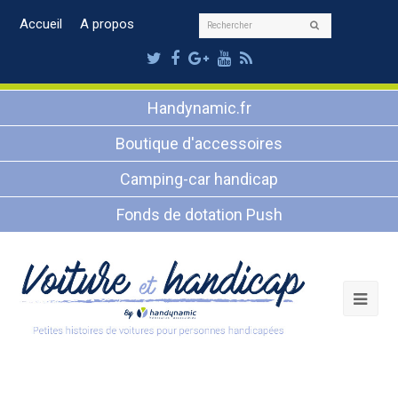
Rechercher
Accueil
A propos
Envoyer
Twitter
Facebook
Google
Youtube
RSS
Plus
Handynamic.fr
Boutique d'accessoires
Camping-car handicap
Fonds de dotation Push