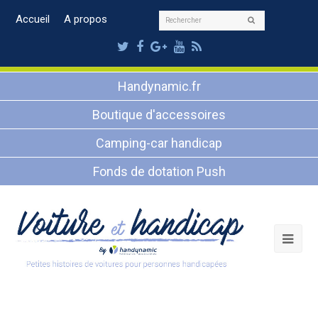
Rechercher
Accueil
A propos
Envoyer
Twitter
Facebook
Google
Youtube
RSS
Plus
Handynamic.fr
Boutique d'accessoires
Camping-car handicap
Fonds de dotation Push