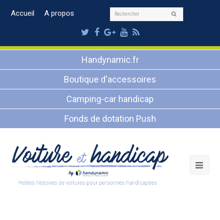
Rechercher
Accueil
A propos
Envoyer
Twitter
Facebook
Google
Youtube
RSS
Plus
Handynamic.fr
Boutique d'accessoires
Camping-car handicap
Fonds de dotation Push