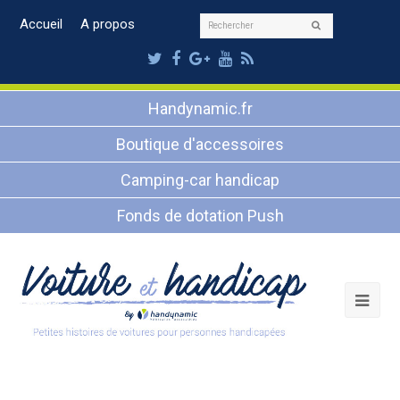
Rechercher
Accueil
A propos
Envoyer
Twitter
Facebook
Google
Youtube
RSS
Plus
Handynamic.fr
Boutique d'accessoires
Camping-car handicap
Fonds de dotation Push