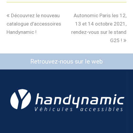
Découvrez le nouveau
Autonomic Paris les 12,
catalogue d’accessoires
13 et 14 octobre 2021,
Handynamic !
rendez-vous sur le stand
G25 !
Retrouvez-nous sur le web