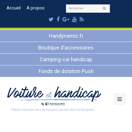
Rechercher
Accueil
A propos
Envoyer
Twitter
Facebook
Google
Youtube
RSS
Plus
Handynamic.fr
Boutique d'accessoires
Camping-car handicap
Fonds de dotation Push