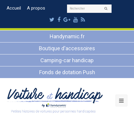
Rechercher
Accueil
A propos
Envoyer
Twitter
Facebook
Google
Youtube
RSS
Plus
Handynamic.fr
Boutique d'accessoires
Camping-car handicap
Fonds de dotation Push