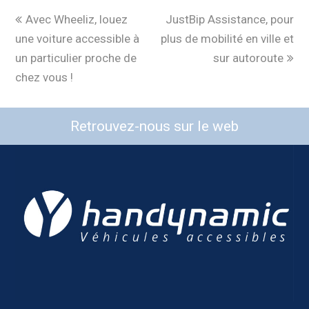
Avec Wheeliz, louez
JustBip Assistance, pour
une voiture accessible à
plus de mobilité en ville et
un particulier proche de
sur autoroute
chez vous !
Retrouvez-nous sur le web