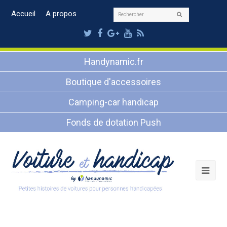
Rechercher
Accueil
A propos
Envoyer
Twitter
Facebook
Google
Youtube
RSS
Plus
Handynamic.fr
Boutique d'accessoires
Camping-car handicap
Fonds de dotation Push