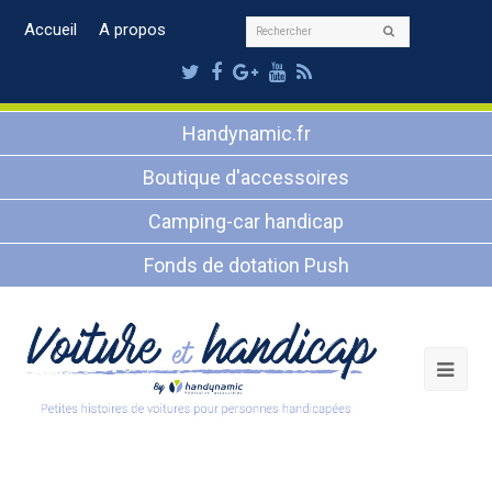
Rechercher
Accueil
A propos
Envoyer
Twitter
Facebook
Google
Youtube
RSS
Plus
Handynamic.fr
Boutique d'accessoires
Camping-car handicap
Fonds de dotation Push