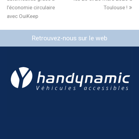
l’économie circulaire
Toulouse !
avec OuiKeep
Retrouvez-nous sur le web