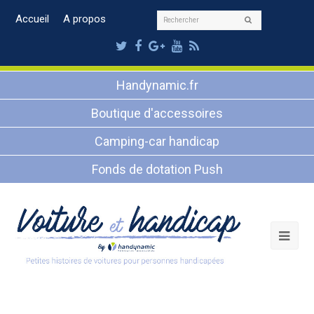
Rechercher
Accueil
A propos
Envoyer
Twitter
Facebook
Google
Youtube
RSS
Plus
Handynamic.fr
Boutique d'accessoires
Camping-car handicap
Fonds de dotation Push