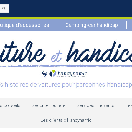
Envoyer
utique d'accessoires
Camping-car handicap
s conseils
Sécurité routière
Services innovants
Tes
Les clients d’Handynamic