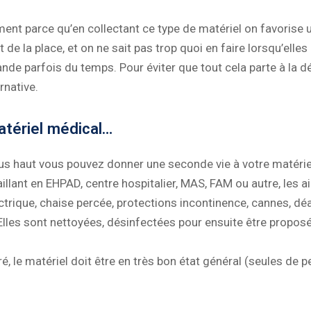
ent parce qu’en collectant ce type de matériel on favorise un 
de la place, et on ne sait pas trop quoi en faire lorsqu’elles 
de parfois du temps. Pour éviter que tout cela parte à la dé
rnative.
tériel médical…
s haut vous pouvez donner une seconde vie à votre matérie
aillant en EHPAD, centre hospitalier, MAS, FAM ou autre, les a
ectrique, chaise percée, protections incontinence, cannes, dé
Elles sont nettoyées, désinfectées pour ensuite être proposé
é, le matériel doit être en très bon état général (seules de 