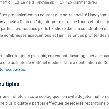
ynamic
La vie d'Handynamic
126 commentaires
 êtes probablement au courant que notre société Handynamic
 appelé « Push ». L’objectif premier de ce fonds étant d’app
articuliers touchés par le handicap dans la constitution et l
e nombreuses associations et familles ont pu profiter des s
 aller toujours plus loin, en rendant davantage service au
 à une collecte de matériel médical faite à destination du C
 de récupération
.
ultiples
tériel reflète un côté écologique : on évite de jeter inutile
ire plus !) quitte à parfois effectuer de légères réparations 