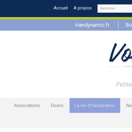
Rechercher
Accueil
A propos
Handynamic.fr
Bo
Associations
Divers
La vie d’Handynamic
No