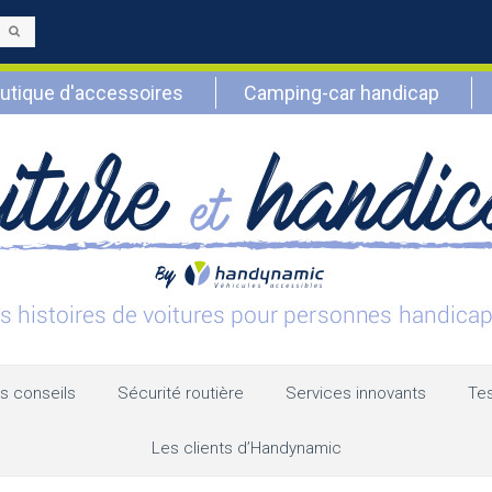
Envoyer
utique d'accessoires
Camping-car handicap
s conseils
Sécurité routière
Services innovants
Tes
Les clients d’Handynamic