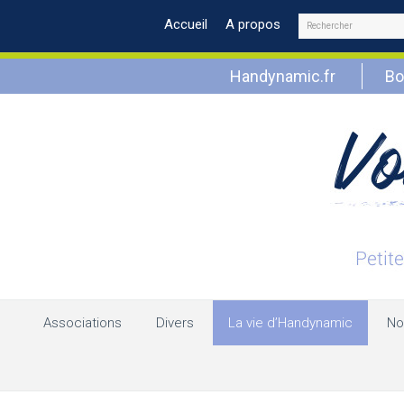
Rechercher
Accueil
A propos
Handynamic.fr
Bo
Associations
Divers
La vie d’Handynamic
No