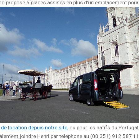
ond propose 6 places assises en plus d’un emplacement pour 
de location depuis notre site
, ou pour les natifs du Portuga
alement joindre Henri par téléphone au (00 351) 912 587 11